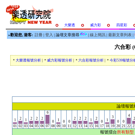
大樂透
威力彩
四星彩
六合彩 (
＊
大樂透報號分析
| ＊
威力彩報號分析
| ＊
六合彩報號分析
| ＊
今彩539報號分
論壇報號統
6
4
3
2
2
2
2
2
2
2
2
1
1
1
1
1
0
0
0
0
0
0
01
02
03
04
05
06
07
08
09
10
11
12
13
14
15
16
17
18
19
20
21
22
2
報號擂台
所有類型 