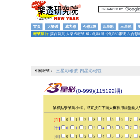
首頁
大樂透
威力彩
今彩539
四星彩
三星彩
報號擂台
:
擂台首頁
大樂透報號
威力彩報號
今彩539報號
六合彩
相關報號：
三星彩報號
四星彩報號
(0-999)(115192期)
鼠標點擊號碼小框，或直接在下面大框裡用鍵盤輸入
[百]
0
1
2
3
4
5
6
7
[十]
0
1
2
3
4
5
6
7
[個]
0
1
2
3
4
5
6
7