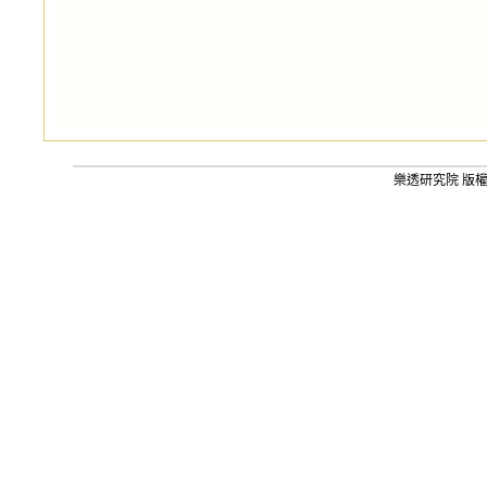
樂透研究院 版權所有 ©