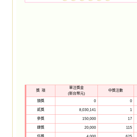
單注獎金
獎 項
中獎注數
(新台幣元)
頭獎
0
0
貳獎
8,030,141
1
參獎
150,000
17
肆獎
20,000
115
伍獎
4,000
625