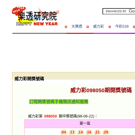
大樂透
威力彩
今彩539
威力彩開獎號碼
威力彩098050期開獎號碼
訂閱開獎號碼手機簡訊通知服務
威力彩第
098050
期中獎號碼(98-06-22)：
第一區
04
13
14
16
21
29