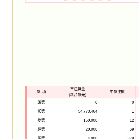
單注獎金
獎 項
中獎注數
(新台幣元)
頭獎
0
0
貳獎
54,773,464
1
參獎
150,000
12
肆獎
20,000
69
伍獎
4,000
378