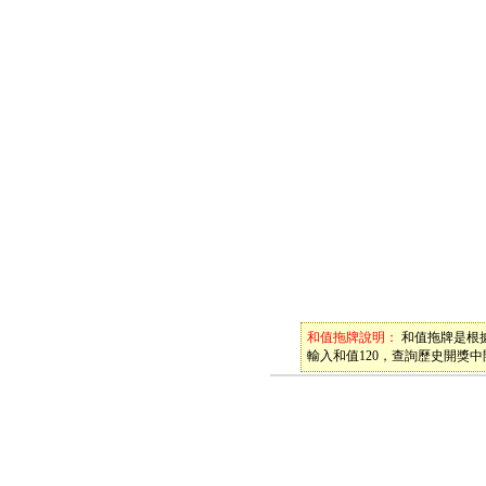
和值拖牌說明：
和值拖牌是根
輸入和值120，查詢歷史開獎