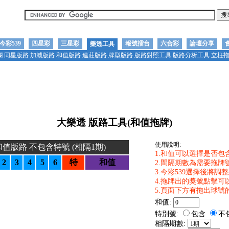
今彩539
四星彩
三星彩
報號擂台
六合彩
論壇分享
樂透工具
欄
同星版路
加減版路
和值版路
連莊版路
牌型版路
版路對照工具
版路分析工具
立柱
大樂透 版路工具(和值拖牌)
使用說明:
和值版路 不包含特號 (相隔1期)
1.和值可以選擇是否包
2
3
4
5
6
特
和值
2.間隔期數為需要拖牌
3.今彩539選擇後將調
4.拖牌出的獎號點擊可
5.頁面下方有拖出球號
和值:
特別號:
包含
不
相隔期數: