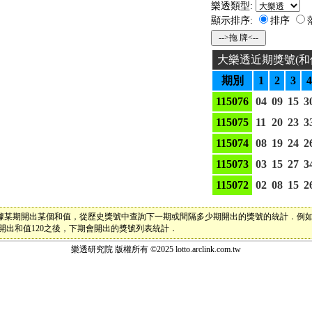
樂透類型:
顯示排序:
排序
大樂透近期獎號(和
期別
1
2
3
4
115076
04
09
15
3
115075
11
20
23
3
115074
08
19
24
2
115073
03
15
27
3
115072
02
08
15
2
據某期開出某個和值，從歷史獎號中查詢下一期或間隔多少期開出的獎號的統計．例如：
中開出和值120之後，下期會開出的獎號列表統計．
樂透研究院 版權所有 ©2025 lotto.arclink.com.tw