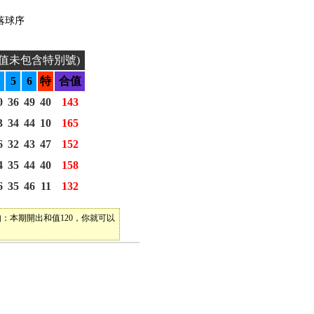
落球序
值未包含特別號)
5
6
特
合值
0
36
49
40
143
3
34
44
10
165
6
32
43
47
152
4
35
44
40
158
6
35
46
11
132
本期開出和值120，你就可以