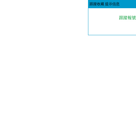
跟蹤收藏 提示信息
跟蹤報號