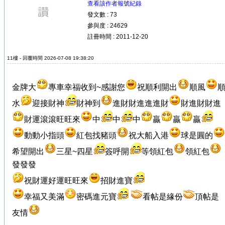
查看該作者報號紀錄
發文數 : 73
參與度 : 24629
註冊時間 : 2011-12-20
11樓 - 回覆時間 2026-07-08 19:38:20
金牌大
專車幸福收到~感謝您
祝順利開出
順風
水
迎接財神
財神到
進財財進進進財
財進財財進
財運滾滾旺旺來
中
中
中
贏
贏
贏
動動小指頭
紅包找豬頭
祝大船入港
球是圓的
希望開出
三星~四星
簽呼開
等領紅包
領紅包
發發發
祝財運好運旺旺來
招財進寶
幸福又美滿
密碼進元寶
看帖是緣份
頂帖是
友情