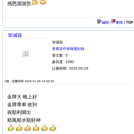
感恩謝謝您
編輯 |
刪除
|
TOP
加減簽
加減簽
查看該作者報號紀錄
發文數 : 0
參與度 : 1090
註冊時間 : 2015-03-19
7樓 - 回覆時間 2026-07-08 19:08:55
金牌大 晚上好
金牌專車 收到
祝順利開出
順風順水順財神