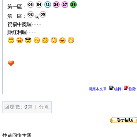
第一區：
第二區：
或
祝福中獎喔⋯⋯
賺紅利喔⋯⋯
回應本文章
|
編輯
|
刪除
回覆數:
0
篇 | 分頁
快速回復主題