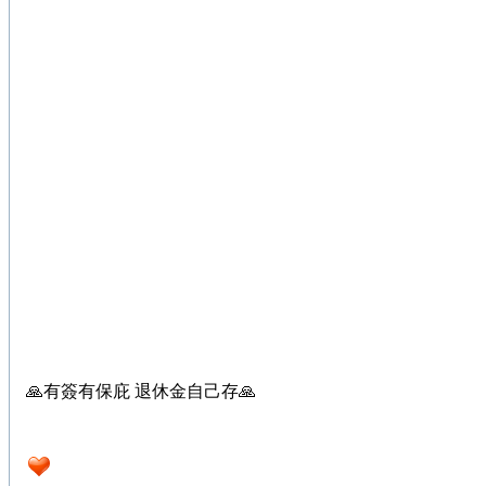
🙏有簽有保庇 退休金自己存🙏