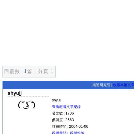
回覆數:
1
篇 | 分頁 1
樂透研究院 |
收藏本篇文
shyujj
shyujj
查看報牌文章紀錄
發文數 : 1706
參與度 : 3563
註冊時間 : 2004-01-06
跟蹤發貼
|
跟蹤報號