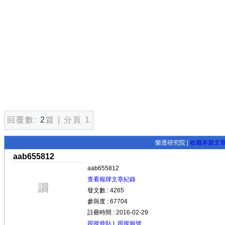
回覆數:
2
篇 | 分頁 1
樂透研究院 |
收藏本篇文
aab655812
aab655812
查看報牌文章紀錄
發文數 : 4265
參與度 : 67704
註冊時間 : 2016-02-29
跟蹤發貼
|
跟蹤報號