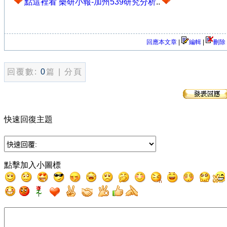
點這裡看 樂研小報-加州539研究分析
..
回應本文章
|
編輯
|
刪除
回覆數:
0
篇 | 分頁
快速回復主題
點擊加入小圖標