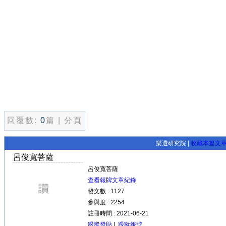
回覆數:
0
篇 | 分頁
樂透研究院 |
收藏本篇文
呂俊寬菩薩
呂俊寬菩薩
查看報牌文章紀錄
發文數 : 1127
參與度 : 2254
註冊時間 : 2021-06-21
跟蹤發貼
|
跟蹤報號