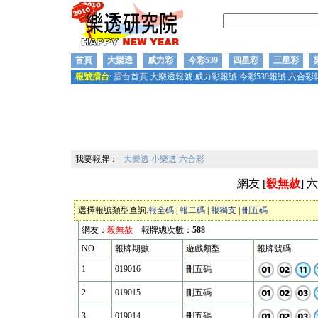
首頁
大樂透
威力彩
今彩539
四星彩
三星彩
報號擂台
:
擂台首頁
大樂透報號
威力彩報號
今彩539報號
六合彩
我要報牌：
大樂透
小樂透
六合彩
網友 [
殺無赦
] 
選擇報號類型查詢:
報全碼
|
報二碼
|
報獨支
|
刪五碼
網友：
殺無赦
報牌總次數：
588
NO
報牌期數
遊戲類型
報牌號碼
1
019016
刪五碼
2
019015
刪五碼
3
019014
刪五碼