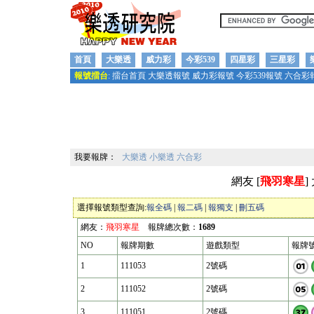
首頁
大樂透
威力彩
今彩539
四星彩
三星彩
報號擂台
:
擂台首頁
大樂透報號
威力彩報號
今彩539報號
六合彩
我要報牌：
大樂透
小樂透
六合彩
網友 [
飛羽寒星
]
選擇報號類型查詢:
報全碼
|
報二碼
|
報獨支
|
刪五碼
網友：
飛羽寒星
報牌總次數：
1689
NO
報牌期數
遊戲類型
報牌
1
111053
2號碼
2
111052
2號碼
3
111051
2號碼