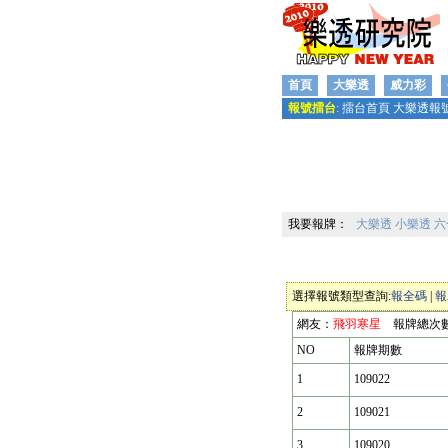
首頁
大樂透
威力彩
報號擂台
:
擂台首頁
大樂透報
我要報牌：
大樂透
小樂透
六
選擇報號類型查詢:
報全碼
|
報
網友：
飛羽寒星
報牌總次
NO
報牌期數
1
109022
2
109021
3
109020