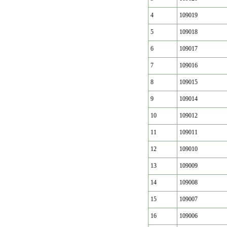
4
109019
5
109018
6
109017
7
109016
8
109015
9
109014
10
109012
11
109011
12
109010
13
109009
14
109008
15
109007
16
109006