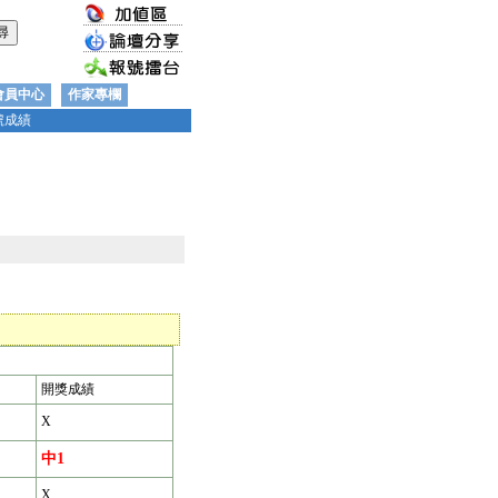
會員中心
作家專欄
號成績
開獎成績
X
中1
X