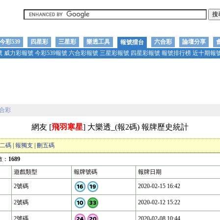
今彩539
四星彩
三星彩
樂透工具
六合彩
論壇分享
報號擂台
號
威力彩報號
今彩539報號
六合彩報號
三星彩報號
四星彩報號
報號排行榜
近十期報
合彩
網友 [
飛羽寒星
] 大樂透_(報2碼) 報牌歷史統計
二碼
|
報獨支
|
刪五碼
數：
1689
遊戲類型
報牌號碼
報牌日期
2號碼
2020-02-15 16:42
2號碼
2020-02-12 15:22
2號碼
2020-02-08 10:44