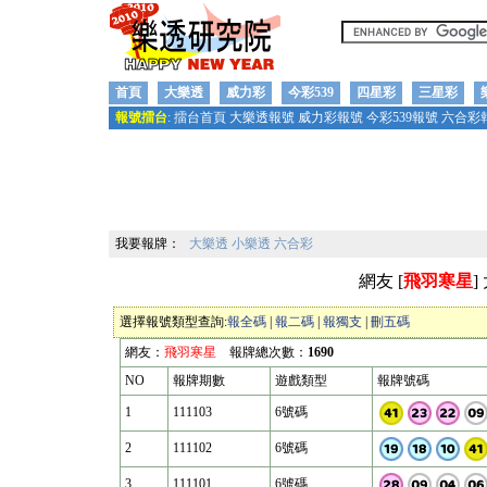
首頁
大樂透
威力彩
今彩539
四星彩
三星彩
報號擂台
:
擂台首頁
大樂透報號
威力彩報號
今彩539報號
六合彩
我要報牌：
大樂透
小樂透
六合彩
網友 [
飛羽寒星
]
選擇報號類型查詢:
報全碼
|
報二碼
|
報獨支
|
刪五碼
網友：
飛羽寒星
報牌總次數：
1690
NO
報牌期數
遊戲類型
報牌號碼
1
111103
6號碼
2
111102
6號碼
3
111101
6號碼