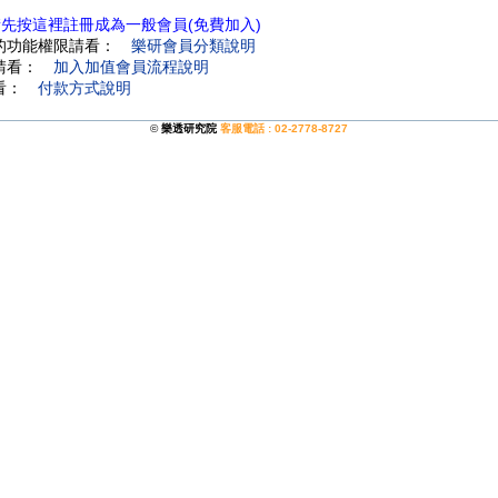
請先按這裡註冊成為一般會員(免費加入)
費的功能權限請看：
樂研會員分類說明
程請看：
加入加值會員流程說明
請看：
付款方式說明
©
樂透研究院
客服電話 : 02-2778-8727